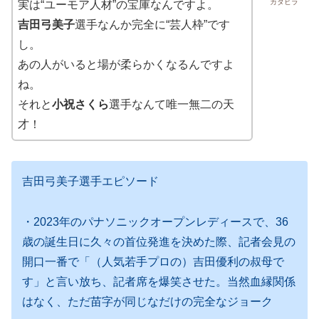
カタヒラ
実は“ユーモア人材”の宝庫なんですよ。
吉田弓美子
選手なんか完全に“芸人枠”です
し。
あの人がいると場が柔らかくなるんですよ
ね。
それと
小祝さくら
選手なんて唯一無二の天
才！
吉田弓美子選手エピソード
・2023年のパナソニックオープンレディースで、36
歳の誕生日に久々の首位発進を決めた際、記者会見の
開口一番で「（人気若手プロの）吉田優利の叔母で
す」と言い放ち、記者席を爆笑させた。当然血縁関係
はなく、ただ苗字が同じなだけの完全なジョーク