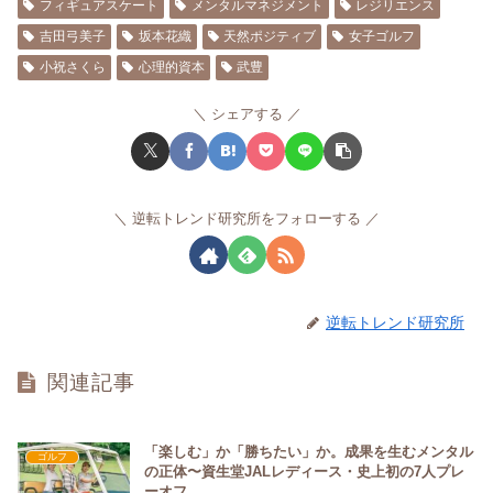
フィギュアスケート
メンタルマネジメント
レジリエンス
吉田弓美子
坂本花織
天然ポジティブ
女子ゴルフ
小祝さくら
心理的資本
武豊
シェアする
逆転トレンド研究所をフォローする
逆転トレンド研究所
関連記事
「楽しむ」か「勝ちたい」か。成果を生むメンタル
ゴルフ
の正体〜資生堂JALレディース・史上初の7人プレ
ーオフ