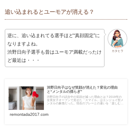
追い込まれるとユーモアが消える？
逆に、追い込まれてる選手ほど“真顔固定”に
なりますよね。
カタヒラ
渋野日向子選手も昔はユーモア満載だったけ
ど最近は・・・
渋野日向子はなぜ笑顔が消えた？変化の理由
と“メンタルの揺らぎ”
渋野日向子の試合中の笑顔が減った理由とは？2019年の
全英女子オープンで見せた「スマイル」はエンジョイ型メ
ンタルの象徴だった。現在のプレーとの違いを「楽しむ」
と「愉しむ」の視点や「心理的資本（HERO）」から分析
します。
remontada2017.com