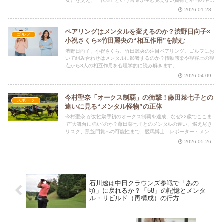
女）を交え、「代表」という言葉が生む見えない負荷と本当の準備
論を読み解く。
2026.01.28
ペアリングはメンタルを変えるのか？渋野日向子×
ゴルフ
小祝さくら×竹田麗央の“相互作用”を読む
渋野日向子、小祝さくら、竹田麗央の注目ペアリング。ゴルフにお
いて組み合わせはメンタルに影響するのか？情動感染や観客圧の観
点から3人の相互作用を心理学的に読み解きます。
2026.04.09
今村聖奈「オークス制覇」の衝撃！藤田菜七子との
スポーツ
違いに見る“メンタル怪物”の正体
今村聖奈 が女性騎手初のオークス制覇を達成。なぜ22歳でここま
で“大舞台に強い”のか？藤田菜七子とのメンタルの違い、燃え尽き
リスク、凱旋門賞への可能性まで、競馬博士・レポーター・メンタ
ル分析の3人が徹底解説します。
2026.05.26
石川遼は中日クラウンズ参戦で「あの
頃」に戻れるか？「58」の記憶とメンタ
ル・リビルド（再構成）の行方