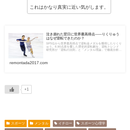
これはかなり真実に近い気がします。
泣き崩れた翌日に世界最高得点――りくりゅう
はなぜ逆転できたのか？
SP5位から世界最高得点で逆転金メダルを獲得したりくり
ゅう。6.90点差を覆した歴史的逆転劇を、逆転トレンド
研究所が「逆転の法則」と「メンタル理論」で徹底分析。
逆境を力に変える秘密に迫る。
remontada2017.com
+1
スポーツ
メンタル
イチロー
スポーツ心理学