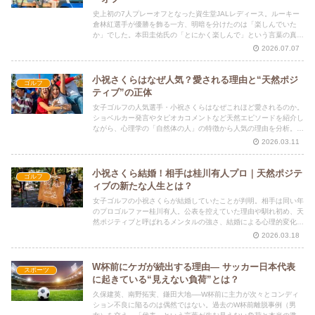
史上初の7人プレーオフとなった資生堂JALレディース。ルーキー
倉林紅選手が優勝を飾る一方、明暗を分けたのは「楽しんでいた
か」でした。本田圭佑氏の「とにかく楽しんで」という言葉の真意
とは？ゴルフの激闘から、成果を生むメンタルの正体を考察しま
2026.07.07
す。
小祝さくらはなぜ人気？愛される理由と“天然ポジ
ゴルフ
ティブ”の正体
女子ゴルフの人気選手・小祝さくらはなぜこれほど愛されるのか。
ショベルカー発言やタピオカコメントなど天然エピソードを紹介し
ながら、心理学の「自然体の人」の特徴から人気の理由を分析。心
理的資本開発指導士ホリシンが“天然ポジティブ”のメンタルを解説
2026.03.11
します。
小祝さくら結婚！相手は桂川有人プロ｜天然ポジテ
ゴルフ
ィブの新たな人生とは？
女子ゴルフの小祝さくらが結婚していたことが判明。相手は同い年
のプロゴルファー桂川有人。公表を控えていた理由や馴れ初め、天
然ポジティブと呼ばれるメンタルの強さ、結婚による心理的変化を
「心理的資本」の視点から分析します。
2026.03.18
W杯前にケガが続出する理由― サッカー日本代表
スポーツ
に起きている“見えない負荷”とは？
久保建英、南野拓実、鎌田大地──W杯前に主力が次々とコンディ
ション不良に陥るのは偶然ではない。過去のW杯前離脱事例（男