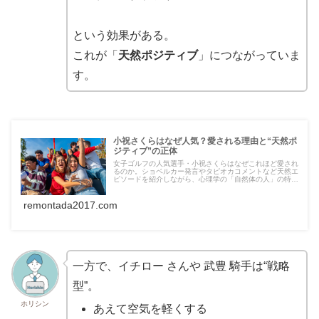
という効果がある。
これが「
天然ポジティブ
」につながっていま
す。
小祝さくらはなぜ人気？愛される理由と“天然ポ
ジティブ”の正体
女子ゴルフの人気選手・小祝さくらはなぜこれほど愛され
るのか。ショベルカー発言やタピオカコメントなど天然エ
ピソードを紹介しながら、心理学の「自然体の人」の特徴
から人気の理由を分析。心理的資本開発指導士ホリシン
が“天然ポジティブ”のメンタルを解...
remontada2017.com
一方で、イチロー さんや 武豊 騎手は“戦略
型”。
ホリシン
あえて空気を軽くする