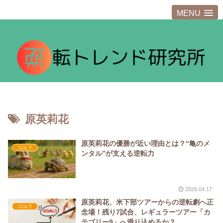
MENU
原英莉花
原英莉花の優勝が近い理由とは？“亀のメ
ゴルフ
ンタル”が支える逆転力
2026.04.17
原英莉花、米下部ツアーからの逆転劇へ正
ゴルフ
念場！残り7試合、レギュラーツアー「カ
テゴリー9」へ滑り込めるか？