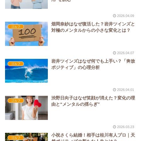
2026.04.09
畑岡奈紗はなぜ復活した？岩井ツインズと
ゴルフ
対極のメンタルからの小さな変化とは？
2026.04.07
岩井ツインズはなぜ何でも上手い？「奔放
ゴルフ
ポジティブ」の心理分析
2026.04.01
渋野日向子はなぜ笑顔が消えた？変化の理
ゴルフ
由と“メンタルの揺らぎ”
2026.03.23
小祝さくら結婚！相手は桂川有人プロ｜天
ゴルフ