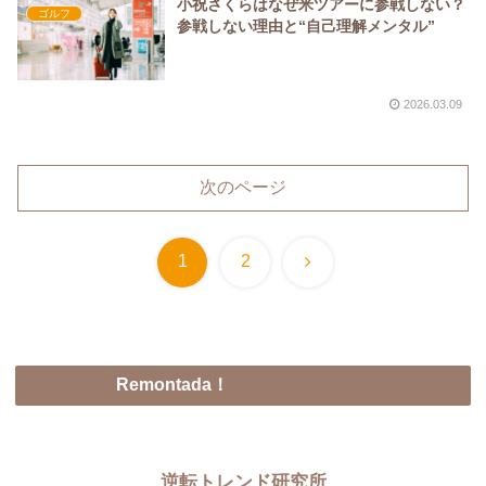
小祝さくらはなぜ米ツアーに参戦しない？
ゴルフ
参戦しない理由と“自己理解メンタル”
2026.03.09
次のページ
次
1
2
へ
Remontada！
逆転トレンド研究所