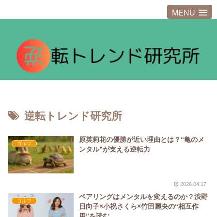
MENU
逆転トレンド研究所
原英莉花の優勝が近い理由とは？“亀のメ
ゴルフ
ンタル”が支える逆転力
2026.04.17
ペアリングはメンタルを変えるのか？渋野
ゴルフ
日向子×小祝さくら×竹田麗央の“相互作
用”を読む