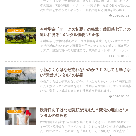
ミラノ・コルティナ五輪閉幕。メダル24個の陰で心に響いた「敗
者の言葉」5選を特集。マリニン、平野歩夢、近藤心音らが語った
次の逆転を予感させる名言から、挑戦の意味と価値を読み解く。
2026.02.23
今村聖奈「オークス制覇」の衝撃！藤田菜七子との
スポーツ
違いに見る“メンタル怪物”の正体
今村聖奈 が女性騎手初のオークス制覇を達成。なぜ22歳でここま
で“大舞台に強い”のか？藤田菜七子とのメンタルの違い、燃え尽き
リスク、凱旋門賞への可能性まで、競馬博士・レポーター・メンタ
ル分析の3人が徹底解説します。
2026.05.26
小祝さくらはなぜ崩れないのか？ミスしても動じな
ゴルフ
い“天然メンタル”の秘密
小祝さくらはなぜ崩れないのか。「木になりたい」という発言に隠
れた天然メンタルの秘密を分析。情動安定性やレジリエンスの視点
から、安定した成績を支える心理構造を解説します。
2026.03.05
渋野日向子はなぜ笑顔が消えた？変化の理由と“メ
ゴルフ
ンタルの揺らぎ”
渋野日向子の試合中の笑顔が減った理由とは？2019年の全英女子
オープンで見せた「スマイル」はエンジョイ型メンタルの象徴だっ
た。現在のプレーとの違いを「楽しむ」と「愉しむ」の視点や「心
理的資本（HERO）」から分析します。