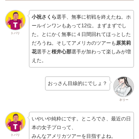
小祝さくら
選手、無事に初戦を終えたね。ホ
ールインワンもあって12位。まずまずでし
トバリ
た。とにかく無事に４日間回れてほっとした
だろうね。そしてアメリカのツアーも
原英莉
花
選手と
桜井心那
選手が加わって楽しみが増
えた。
おっさん目線的にでしょ？
ネリー
いやいや純粋にです。ところでさ、最近の日
本の女子プロって、
トバリ
みんなアメリカツアーを目指すよね。