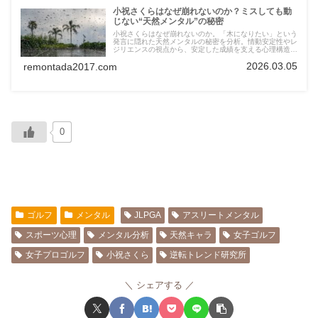
小祝さくらはなぜ崩れないのか？ミスしても動
じない“天然メンタル”の秘密
小祝さくらはなぜ崩れないのか。「木になりたい」という
発言に隠れた天然メンタルの秘密を分析。情動安定性やレ
ジリエンスの視点から、安定した成績を支える心理構造を
解説します。
2026.03.05
remontada2017.com
0
ゴルフ
メンタル
JLPGA
アスリートメンタル
スポーツ心理
メンタル分析
天然キャラ
女子ゴルフ
女子プロゴルフ
小祝さくら
逆転トレンド研究所
シェアする