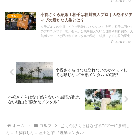
2026.03.23
小祝さくら結婚！相手は桂川有人プロ｜天然ポジテ
ゴルフ
ィブの新たな人生とは？
女子ゴルフの小祝さくらが結婚していたことが判明。相手は同い年
のプロゴルファー桂川有人。公表を控えていた理由や馴れ初め、天
然ポジティブと呼ばれるメンタルの強さ、結婚による心理的変化を
「心理的資本」の視点から分析します。
2026.03.18
小祝さくらはなぜ崩れないのか？ミスし
ても動じない“天然メンタル”の秘密
小祝さくらはなぜ怒らない？感情が乱れ
ない理由と“静かなメンタル”
ホーム
ゴルフ
小祝さくらはなぜ米ツアーに参戦し
ない？参戦しない理由と“自己理解メンタル”