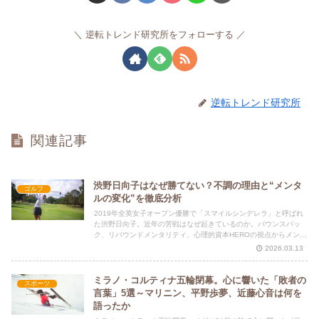
逆転トレンド研究所をフォローする
逆転トレンド研究所
関連記事
渋野日向子はなぜ勝てない？不調の理由と“メンタ
ゴルフ
ルの変化”を徹底分析
2019年全英女子オープン優勝で「スマイルシンデレラ」と呼ばれ
た渋野日向子。近年の苦戦はなぜ起きているのか。バウンスバッ
ク、リバウンドメンタリティ、心理的資本HEROの視点からメンタ
ルの変化を分析します。
2026.03.13
ミラノ・コルティナ五輪閉幕。心に響いた「敗者の
スポーツ
言葉」5選～マリニン、平野歩夢、近藤心音は何を
語ったか