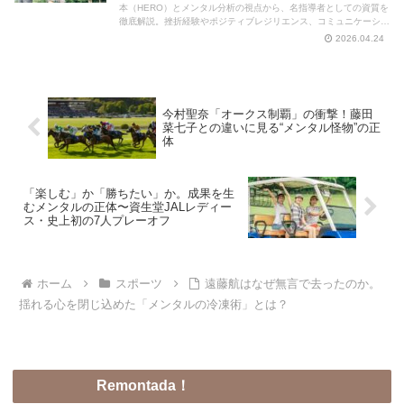
本（HERO）とメンタル分析の視点から、名指導者としての資質を
徹底解説。挫折経験やポジティブレジリエンス、コミュニケーショ
ン力がなぜ育成に活きるのか、そして将来のオリンピック指導者と
2026.04.24
しての可能性まで読み解きます。
今村聖奈「オークス制覇」の衝撃！藤田
菜七子との違いに見る“メンタル怪物”の正
体
「楽しむ」か「勝ちたい」か。成果を生
むメンタルの正体〜資生堂JALレディー
ス・史上初の7人プレーオフ
ホーム
スポーツ
遠藤航はなぜ無言で去ったのか。
揺れる心を閉じ込めた「メンタルの冷凍術」とは？
Remontada！