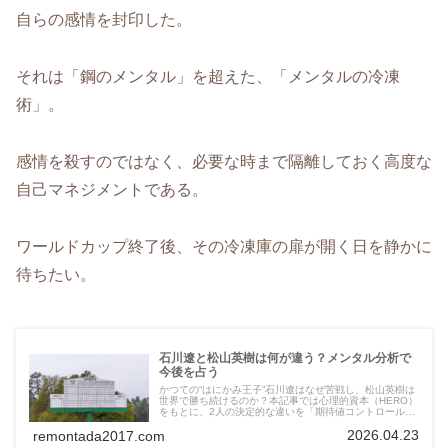
自らの感情を封印した。
それは「鋼のメンタル」を超えた、「メンタルの冷凍
術」。
感情を殺すのではなく、必要な時まで隔離しておく高度な
自己マネジメントである。
ワールドカップ終了後、その冷凍庫の扉が開く日を静かに
待ちたい。
石川遼と松山英樹は何が違う？メンタル分析で
今後を占う
かつての“はにかみ王子”石川遼はなぜ苦戦し、松山英樹は
世界で勝ち続けるのか？本記事では心理的資本（HERO）
をもとに、2人の決定的な違いを「期待値コントロール」
という視点から徹底分析。復活のカギも読み解きます。
2026.04.23
remontada2017.com