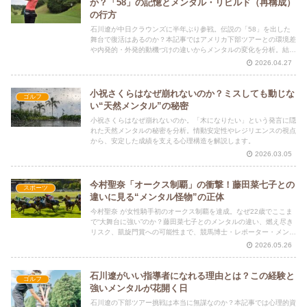
か？「58」の記憶とメンタル・リビルド（再構成）
の行方
石川遼が中日クラウンズに半年ぶり参戦。伝説の「58」を出した
舞台で復活はあるのか？本記事ではアメリカ下部ツアーとの環境差
や内発的・外発的動機づけの違いからメンタルの変化を分析。結果
だけでは見えない“本当の見どころ”を解説します。
2026.04.27
小祝さくらはなぜ崩れないのか？ミスしても動じな
ゴルフ
い“天然メンタル”の秘密
小祝さくらはなぜ崩れないのか。「木になりたい」という発言に隠
れた天然メンタルの秘密を分析。情動安定性やレジリエンスの視点
から、安定した成績を支える心理構造を解説します。
2026.03.05
今村聖奈「オークス制覇」の衝撃！藤田菜七子との
スポーツ
違いに見る“メンタル怪物”の正体
今村聖奈 が女性騎手初のオークス制覇を達成。なぜ22歳でここま
で“大舞台に強い”のか？藤田菜七子とのメンタルの違い、燃え尽き
リスク、凱旋門賞への可能性まで、競馬博士・レポーター・メンタ
ル分析の3人が徹底解説します。
2026.05.26
石川遼がいい指導者になれる理由とは？この経験と
ゴルフ
強いメンタルが花開く日
石川遼の下部ツアー挑戦は本当に無謀なのか？本記事では心理的資