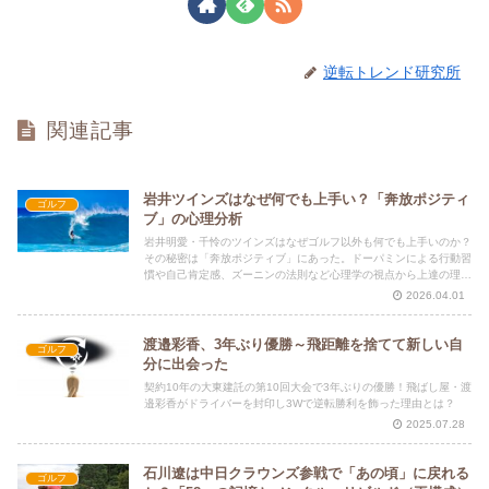
逆転トレンド研究所
関連記事
岩井ツインズはなぜ何でも上手い？「奔放ポジティ
ゴルフ
ブ」の心理分析
岩井明愛・千怜のツインズはなぜゴルフ以外も何でも上手いのか？
その秘密は「奔放ポジティブ」にあった。ドーパミンによる行動習
慣や自己肯定感、ズーニンの法則など心理学の視点から上達の理由
と強さの本質を解説します。
2026.04.01
渡邉彩香、3年ぶり優勝～飛距離を捨てて新しい自
ゴルフ
分に出会った
契約10年の大東建託の第10回大会で3年ぶりの優勝！飛ばし屋・渡
邉彩香がドライバーを封印し3Wで逆転勝利を飾った理由とは？
2025.07.28
石川遼は中日クラウンズ参戦で「あの頃」に戻れる
ゴルフ